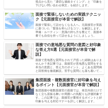
視点から見た「適切な連絡タイミング」と「印象を
下げない問い合わせ例文」を紹介します。
面接で緊張しないための実践テクニッ
ク【元面接官が本音で解説】
面接で緊張して話せなくなる人へ。元面接官が実践
に基づいた「緊張を和らげるコツ」を解説します。
準備・ルーティン・意識の持ち方を整えて、面接本
番でも自信を持って話せるようにしましょう。
面接での意地悪な質問の意図と好印象
な答え方6選【元面接官が本音で解
説】
面接で意地悪な質問をされて戸惑った経験はありま
せんか？本記事では、面接官が意地悪な質問をする
本当の意図と、答え方のポイント、よくある質問例
と回答例を徹底解説。苦手な質問にも落ち着いて対
応できるようになります。
集団面接・複数面接官に好印象を与え
るポイント【元面接官が本音で解説】
集団面接や複数面接官の面接では、発言内容だけで
なく立ち居振る舞いや周囲への気配りも評価対象で
す。この記事では、面接官が重視するポイントと好
印象を与える対応マナーを詳しく解説します。