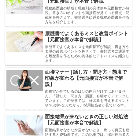
【元面接官】が本音で解説
職務経歴書の構成と職種別の具体例を元面接官が解
説。書き方のポイントや面接官が見ている視点、記
載例を押さえて、書類選考に通る職務経歴書を作る
方法を紹介します。
履歴書でよくあるミスと改善ポイント
【元面接官が本音で解説】
履歴書でよくあるミスを元面接官が解説。書き方や
表現の改善ポイントを押さえて、書類選考に通過す
る履歴書を作るための具体的なアドバイスを紹介し
ます。
面接マナー | 話し方・聞き方・態度で
印象が変わる【元面接官が本音で解
説】
面接官が見ているのは話の内容だけではありませ
ん。「話し方・聞き方・態度」も細かくチェックし
ています。この記事では、好印象を与えるポイント
やNG例を交えながら、採用担当者が見ている本当
の評価基準を解説します。
面接結果が来ないときの正しい対処法
【元面接官が本音で解説】
面接結果がなかなか届かないとき、焦って何度も連
絡すると逆効果です。この記事では、採用担当者の