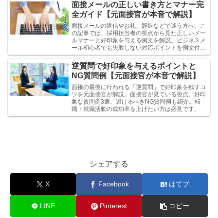
面接メールの正しい書き方とマナー完
全ガイド【元面接官が本音で解説】
面接メールの返信やお礼、辞退などで迷う方へ。こ
の記事では、採用担当者の視点から見た正しいメー
ルマナーと好印象を与える例文を解説。ビジネスメ
ール初心者でも失敗しない対応ポイントを例文付き
で紹介します。
逆質問で好印象を与えるポイントと
NG質問例【元面接官が本音で解説】
面接の最後に行われる「逆質問」で好印象を残すコ
ツを元面接官が解説。面接官が見ている視点、好印
象な質問例3選、避けるべきNG質問例も紹介。転
職・就職活動の成功率を上げたい方は必見です。
シェアする
X
Facebook
はてブ
LINE
Pinterest
コピー