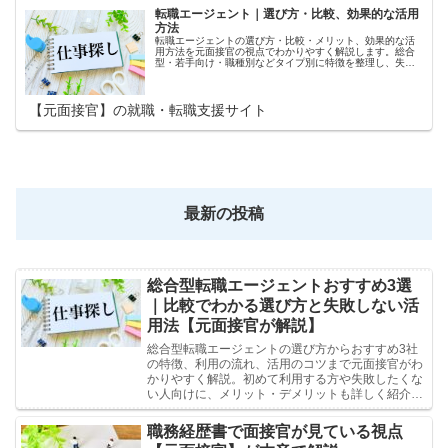
転職エージェント｜選び方・比較、効果的な活用
方法
転職エージェントの選び方・比較・メリット、効果的な活
用方法を元面接官の視点でわかりやすく解説します。総合
型・若手向け・職種別などタイプ別に特徴を整理し、失敗
しない転職方法や書類作成、面接対策のポイントも紹介。
初めての転職でも安心して利用できる知識をまとめたカテ
ゴリです。
【元面接官】の就職・転職支援サイト
最新の投稿
総合型転職エージェントおすすめ3選
｜比較でわかる選び方と失敗しない活
用法【元面接官が解説】
総合型転職エージェントの選び方からおすすめ3社
の特徴、利用の流れ、活用のコツまで元面接官がわ
かりやすく解説。初めて利用する方や失敗したくな
い人向けに、メリット・デメリットも詳しく紹介し
ます。
職務経歴書で面接官が見ている視点