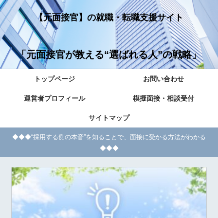
【元面接官】の就職・転職支援サイト
「元面接官が教える“選ばれる人”の戦略」
トップページ
お問い合わせ
運営者プロフィール
模擬面接・相談受付
サイトマップ
◆◆◆“採用する側の本音”を知ることで、面接に受かる方法がわかる
◆◆◆