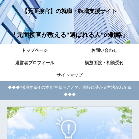
【元面接官】の就職・転職支援サイト
「元面接官が教える“選ばれる人”の戦略」
トップページ
お問い合わせ
運営者プロフィール
模擬面接・相談受付
サイトマップ
◆◆◆“採用する側の本音”を知ることで、面接に受かる方法がわかる
◆◆◆