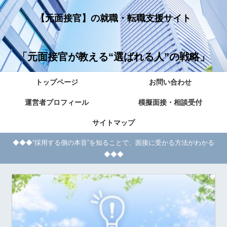
【元面接官】の就職・転職支援サイト
「元面接官が教える“選ばれる人”の戦略」
トップページ
お問い合わせ
運営者プロフィール
模擬面接・相談受付
サイトマップ
◆◆◆“採用する側の本音”を知ることで、面接に受かる方法がわかる
◆◆◆