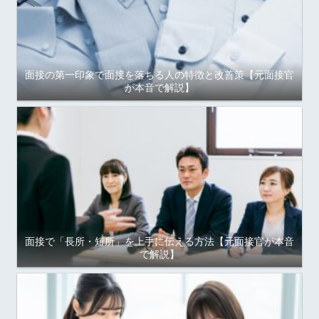
面接の第一印象で面接を落ちる人の特徴と改善策【元面接官
が本音で解説】
面接で「長所・短所」を上手に伝える方法【元面接官が本音
で解説】