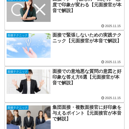
度で印象が変わる【元面接官が本
音で解説】
2025.11.15
面接で緊張しないための実践テク
面接テクニック
ニック【元面接官が本音で解説】
2025.11.15
面接での意地悪な質問の意図と好
面接テクニック
印象な答え方6選【元面接官が本
音で解説】
2025.11.15
集団面接・複数面接官に好印象を
面接テクニック
与えるポイント【元面接官が本音
で解説】