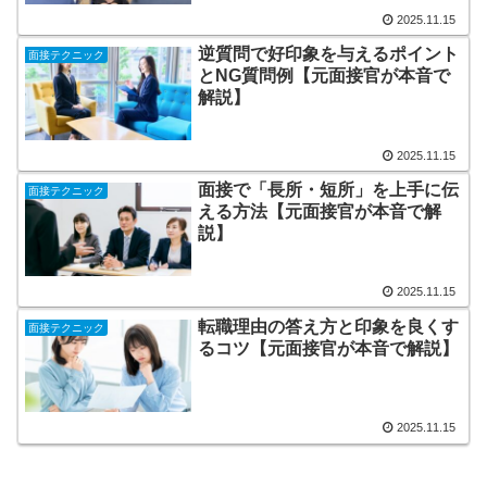
2025.11.15
逆質問で好印象を与えるポイント
面接テクニック
とNG質問例【元面接官が本音で
解説】
2025.11.15
面接で「長所・短所」を上手に伝
面接テクニック
える方法【元面接官が本音で解
説】
2025.11.15
転職理由の答え方と印象を良くす
面接テクニック
るコツ【元面接官が本音で解説】
2025.11.15