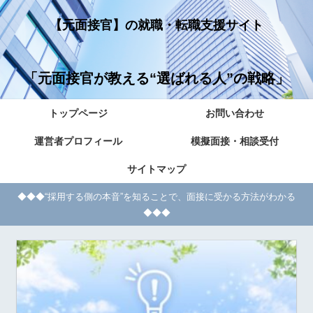
【元面接官】の就職・転職支援サイト
「元面接官が教える“選ばれる人”の戦略」
トップページ
お問い合わせ
運営者プロフィール
模擬面接・相談受付
サイトマップ
◆◆◆“採用する側の本音”を知ることで、面接に受かる方法がわかる
◆◆◆