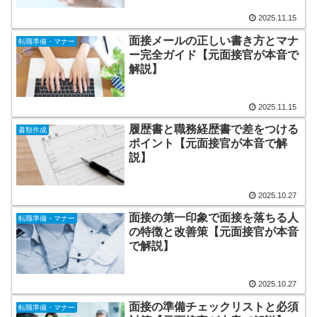
2025.11.15
面接メールの正しい書き方とマナ
転職準備・マナー
ー完全ガイド【元面接官が本音で
解説】
2025.11.15
履歴書と職務経歴書で差をつける
書類作成
ポイント【元面接官が本音で解
説】
2025.10.27
面接の第一印象で面接を落ちる人
転職準備・マナー
の特徴と改善策【元面接官が本音
で解説】
2025.10.27
面接の準備チェックリストと必須
転職準備・マナー